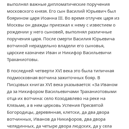
выполнял важные дипломатические поручения
московского князя. Его сын Василий Юрьевич был
боярином царя Иоанна III. Во время отлучек царя из
Москвы он дважды приезжал к нему с известием о
рождении у него сыновей, выполнял различные
поручения царя. После смерти Василия Юрьевича
вотчиной нераздельно владели его сыновья,
царские казначеи Иван и Никифор Васильевичи
Траханиотовы.
В последней четверти XVI века это была типичная
подмосковная вотчина зажиточных бояр. В
Писцовых книгах XVI века указывается: «За Иваном
да за Никифором Васильевичами Траханиотовыми
отца их вотчина: село Козодавлево на реке на
Клязьме, а в нем церковь Успения Пресвятой
Богородицы, деревянная, клетски, да два двора
вотчинных, Иванов да Никифоров, два двора
челядинных, да четыре двора людских, да у села