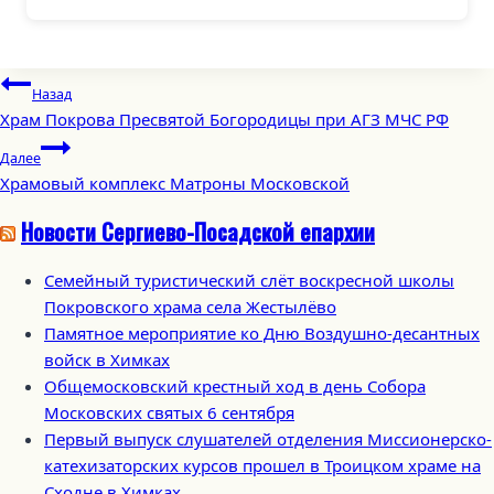
Навигация
Назад
по
Храм Покрова Пресвятой Богородицы при АГЗ МЧС РФ
записям
Далее
Храмовый комплекс Матроны Московской
Новости Сергиево-Посадской епархии
Семейный туристический слёт воскресной школы
Покровского храма села Жестылёво
Памятное мероприятие ко Дню Воздушно-десантных
войск в Химках
Общемосковский крестный ход в день Собора
Московских святых 6 сентября
Первый выпуск слушателей отделения Миссионерско-
катехизаторских курсов прошел в Троицком храме на
Сходне в Химках