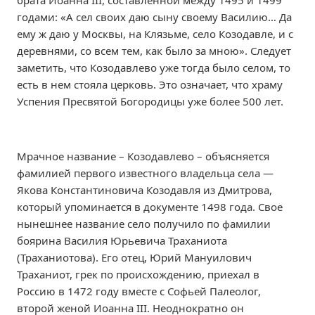
брата Иоанна III, составленной между 1495 и 1499
годами: «А сел своих даю сыну своему Василию… Да
ему ж даю у Москвы, на Клязьме, село Козодавле, и с
деревнями, со всем тем, как было за мною». Следует
заметить, что Козодавлево уже тогда было селом, то
есть в нем стояла церковь. Это означает, что храму
Успения Пресвятой Богородицы уже более 500 лет.
Мрачное название – Козодавлево – объясняется
фамилией первого известного владельца села —
Якова Константиновича Козодавля из Дмитрова,
который упоминается в документе 1498 года. Свое
нынешнее название село получило по фамилии
боярина Василия Юрьевича Траханиота
(Траханиотова). Его отец, Юрий Мануилович
Траханиот, грек по происхождению, приехал в
Россию в 1472 году вместе с Софьей Палеолог,
второй женой Иоанна III. Неоднократно он