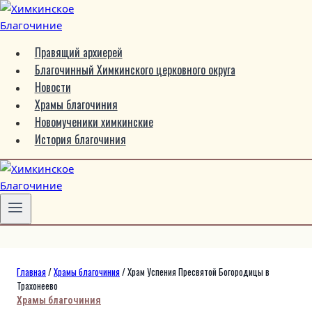
Перейти
к
содержимому
Правящий архиерей
Благочинный Химкинского церковного округа
Новости
Храмы благочиния
Новомученики химкинские
История благочиния
Главная
/
Храмы благочиния
/
Храм Успения Пресвятой Богородицы в
Трахонеево
Храмы благочиния