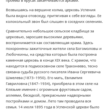
проемы в ярусах заканчиваются арками.
Возвышаясь на вершине холма, церковь Успения
была видна отовсюду, притягивая к себе взгляды. Ее
колокольный звон был слышен в соседних селениях.
Сравнительно небольшое сельское кладбище за
церковью, заросшее высокими деревьями,
воспринимается как составляющая храма. Здесь
похоронены зажиточные жители села Богомоловы и
Любочкины, на средства которых была построена
каменная церковь в конце XIX века. С храмом, что
находится в подмосковном селе Трахонеево, тесно
связана судьба русского писателя Ивана Сергеевича
Шмелева (1873–1950). Его мать, Евлампия
Гавриловна (1847–1934), приобрела в этом селе на
Клязьме имение с огромным фруктовым садом,
аллеями, беседкой, прекрасными надворными
постройками и домом. Лето там проводила вся
семья. 14 июля 1895 года в Успенской церкви было