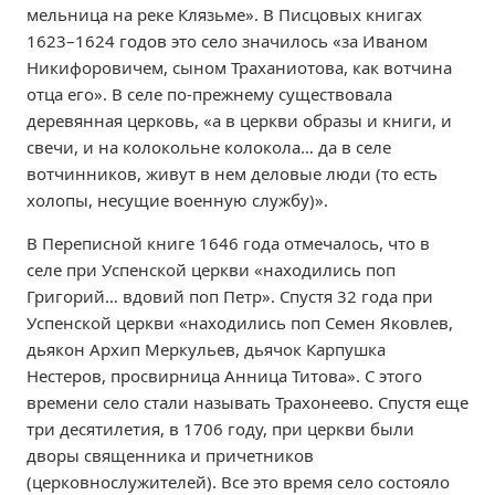
мельница на реке Клязьме». В Писцовых книгах
1623–1624 годов это село значилось «за Иваном
Никифоровичем, сыном Траханиотова, как вотчина
отца его». В селе по-прежнему существовала
деревянная церковь, «а в церкви образы и книги, и
свечи, и на колокольне колокола… да в селе
вотчинников, живут в нем деловые люди (то есть
холопы, несущие военную службу)».
В Переписной книге 1646 года отмечалось, что в
селе при Успенской церкви «находились поп
Григорий… вдовий поп Петр». Спустя 32 года при
Успенской церкви «находились поп Семен Яковлев,
дьякон Архип Меркульев, дьячок Карпушка
Нестеров, просвирница Анница Титова». С этого
времени село стали называть Трахонеево. Спустя еще
три десятилетия, в 1706 году, при церкви были
дворы священника и причетников
(церковнослужителей). Все это время село состояло