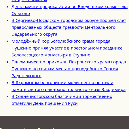
День памяти пророка Илии во Введенском храме села
Ольгово
В Сергиево-Посадском городском округе прошёл слёт
православных обществ трезвости Центрального
федерального округа
Молодёжный хор Боголюбского храма города
Пушкино принял участие в престольном празднике
Белопесоцкого монастыря в Ступино
Паломничество прихожан Покровского храма города
Пушкино по святым местам преподобного Сергия
Радонежского
В Яхромском благочинии молитвенно почтили
память святого равноапостольного князя Владимира
В Солнечногорском благочинии торжественно
отметили День Крещения Руси