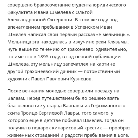
совершено бракосочетание студента юридического
факультета Ивана Шмелева с Ольгой
Александровной Охтерлони. В этом же году под
впечатлением пребывания в Успенском Иван
Шмелев написал свой первый рассказ «У мельницы».
Мельница эта находилась в излучине реки Клязьмы,
чуть выше по течению от Трахонеево. Удивительно,
но именно в 1895 году, в год первой публикации
Шмелева, эту мельницу запечатлел на картине
другой трахонеевский дачник — потомственный
художник Павел Павлович Кузнецов.
После венчания молодые совершили поездку на
Валаам. Перед путешествием было решено взять
благословение у старца Варнавы из Гефсиманского
скита Троице-Сергиевой Лавры, того самого, у
которого еще в детстве побывал Шмелев. Тогда он
получил в подарок кипарисовый крестик — прообраз
жизненных страданий и радости пребывания в Боге.