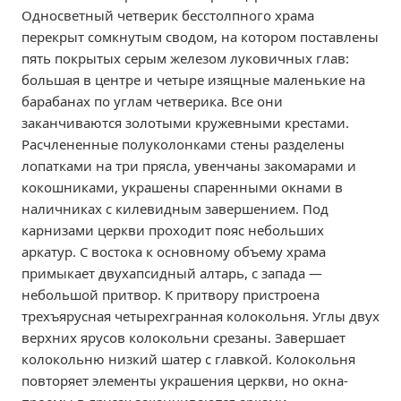
Односветный четверик бесстолпного храма
перекрыт сомкнутым сводом, на котором поставлены
пять покрытых серым железом луковичных глав:
большая в центре и четыре изящные маленькие на
барабанах по углам четверика. Все они
заканчиваются золотыми кружевными крестами.
Расчлененные полуколонками стены разделены
лопатками на три прясла, увенчаны закомарами и
кокошниками, украшены спаренными окнами в
наличниках с килевидным завершением. Под
карнизами церкви проходит пояс небольших
аркатур. С востока к основному объему храма
примыкает двухапсидный алтарь, с запада —
небольшой притвор. К притвору пристроена
трехъярусная четырехгранная колокольня. Углы двух
верхних ярусов колокольни срезаны. Завершает
колокольню низкий шатер с главкой. Колокольня
повторяет элементы украшения церкви, но окна-