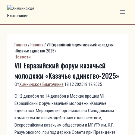
Перейти
к
содержимому
Главная
/
Новости
/
VII Евразийский форум казачьей молодежи
«Казачье единство-2025»
Новости
VII Евразийский форум казачьей
молодежи «Казачье единство-2025»
От
Химкинское Благочиние
18.12.2025
18.12.2025
С 12 декабря по 14 декабря в Москве прошел VII
Евразийский форум казачьей молодежи «Казачье
единство». Мероприятие организовано Синодальным
комитетом по взаимодействию с казачеством,
Всероссийским казачьим обществом и МГУТУ им. К.Г.
Разумовского, при поддержке Совета при Президенте