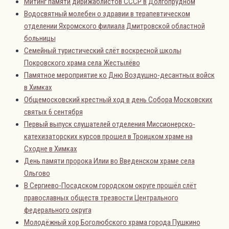
Митинг памяти дирижаблистов СССР в Долгопрудном
Водосвятный молебен о здравии в терапевтическом
отделении Яхромского филиала Дмитровской областной
больницы
Семейный туристический слёт воскресной школы
Покровского храма села Жестылёво
Памятное мероприятие ко Дню Воздушно-десантных войск
в Химках
Общемосковский крестный ход в день Собора Московских
святых 6 сентября
Первый выпуск слушателей отделения Миссионерско-
катехизаторских курсов прошел в Троицком храме на
Сходне в Химках
День памяти пророка Илии во Введенском храме села
Ольгово
В Сергиево-Посадском городском округе прошёл слёт
православных обществ трезвости Центрального
федерального округа
Молодёжный хор Боголюбского храма города Пушкино