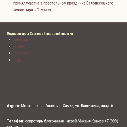
принял участие в престольном празднике Белопесоцкого
монастыря в Ступино
Медиаресурсы Сергиево-Посадской епархии
Telegram
Rutube
Вконтакте
Сайт
Адрес:
Московская область, г. Химки, ул. Лавочкина, влад. 6.
Телефон:
секретарь благочиния - иерей Михаил Квачев +7 (999)