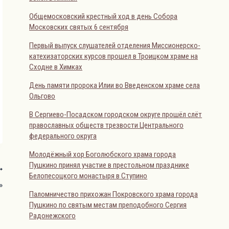
Общемосковский крестный ход в день Собора
Московских святых 6 сентября
Первый выпуск слушателей отделения Миссионерско-
катехизаторских курсов прошел в Троицком храме на
Сходне в Химках
День памяти пророка Илии во Введенском храме села
Ольгово
В Сергиево-Посадском городском округе прошёл слёт
православных обществ трезвости Центрального
федерального округа
Молодёжный хор Боголюбского храма города
Пушкино принял участие в престольном празднике
Белопесоцкого монастыря в Ступино
»
Паломничество прихожан Покровского храма города
Пушкино по святым местам преподобного Сергия
Радонежского