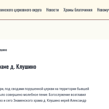
инского церковного округа
Новости
Храмы благочиния
Новому
ушино
раме д. Клушино
ери, под сводами порушенной церкви на территории бывшей
ыло совершено молебное пение. Богослужение возглавил
о и сего Знаменского храма д. Клушино иерей Александр