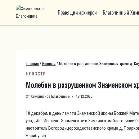
Перейти
к
Правящий архиерей
Благочинный Химк
содержимому
Главная
/
Новости
/
Молебен в разрушенном Знаменском храме д. Кл
НОВОСТИ
Молебен в разрушенном Знаменском х
От
Химкинское Благочиние
18.12.2025
10 декабря, в день памяти Знаменской иконы Божией Мат
усадьбы Иевлево-Знаменское в Химкинском благочинии б
настоятель Богородицерождественского храма д. Поярков
Насибулин.