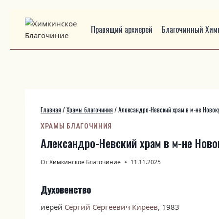
Перейти
к
Правящий архиерей
Благочинный Химк
содержимому
Главная
/
Храмы благочиния
/
Александро-Невский храм в м-не Новок
ХРАМЫ БЛАГОЧИНИЯ
Александро-Невский храм в м-не Ново
От
Химкинское Благочиние
11.11.2025
Духовенство
иерей
Сергий Сергеевич Киреев
, 1983