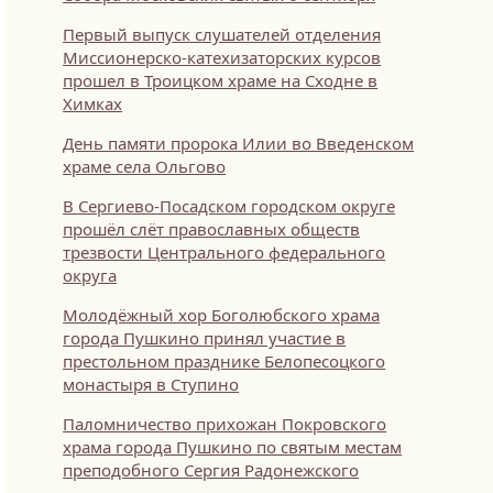
Первый выпуск слушателей отделения
Миссионерско-катехизаторских курсов
прошел в Троицком храме на Сходне в
Химках
День памяти пророка Илии во Введенском
храме села Ольгово
В Сергиево-Посадском городском округе
прошёл слёт православных обществ
трезвости Центрального федерального
округа
Молодёжный хор Боголюбского храма
города Пушкино принял участие в
престольном празднике Белопесоцкого
монастыря в Ступино
Паломничество прихожан Покровского
храма города Пушкино по святым местам
преподобного Сергия Радонежского