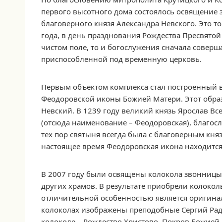
первого высотного дома состоялось освящение 
благоверного князя Александра Невского. Это т
года, в день празднования Рождества Пресвятой
чистом поле, то и богослужения сначала соверш
приспособленной под временную церковь.
Первым объектом комплекса стал построенный в
Феодоровской иконы Божией Матери. Этот образ
Невский. В 1239 году великий князь Ярослав В
(отсюда наименование – Феодоровская), благосл
тех пор святыня всегда была с благоверным княз
настоящее время Феодоровская икона находится
В 2007 году были освящены колокола звонницы.
других храмов. В результате приобрели колокол
отличительной особенностью является оригина
колоколах изображены преподобные Сергий Рад
колоколе – Рождество Христово, Покров Божией 