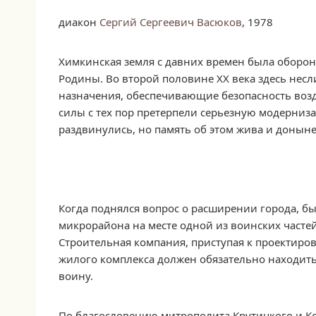
диакон
Сергий Сергеевич Васюков
, 1978
Химкинская земля с давних времен была оборон
Родины. Во второй половине XX века здесь несл
назначения, обеспечивающие безопасность воз
силы с тех пор претерпели серьезную модерни
раздвинулись, но память об этом жива и доныне
Когда поднялся вопрос о расширении города, б
микрорайона на месте одной из воинских часте
Строительная компания, приступая к проектиров
жилого комплекса должен обязательно находит
воину.
По благословению митрополита Крутицкого и К