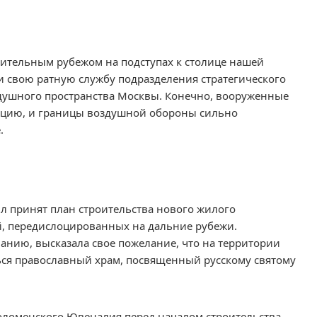
ительным рубежом на подступах к столице нашей
и свою ратную службу подразделения стратегического
душного пространства Москвы. Конечно, вооруженные
зацию, и границы воздушной обороны сильно
.
ыл принят план строительства нового жилого
й, передислоцированных на дальние рубежи.
анию, высказала свое пожелание, что на территории
ься православный храм, посвященный русскому святому
оломенского Ювеналия перед началом строительства