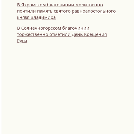
В Яхромском благочинии молитвенно
почтили память святого равноапостольного
князя Владимира
В Солнечногорском благочинии
торжественно отметили День Крещения
Руси