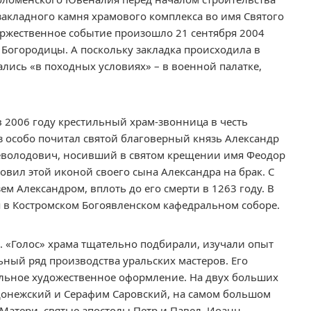
закладного камня храмового комплекса во имя Святого
оржественное событие произошло 21 сентября 2004
 Богородицы. А поскольку закладка происходила в
ались «в походных условиях» – в военной палатке,
 2006 году крестильный храм-звонница в честь
 особо почитал святой благоверный князь Александр
севолодович, носивший в святом крещении имя Феодор
овил этой иконой своего сына Александра на брак. С
ем Александром, вплоть до его смерти в 1263 году. В
 в Костромском Богоявленском кафедральном соборе.
 «Голос» храма тщательно подбирали, изучали опыт
ьный ряд производства уральских мастеров. Его
льное художественное оформление. На двух больших
онежский и Серафим Саровский, на самом большом
Матери, святые апостолы Петр и Павел, Иоанн