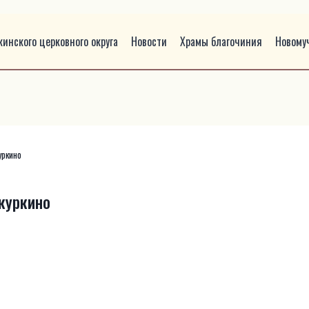
инского церковного округа
Новости
Храмы благочиния
Новому
уркино
куркино