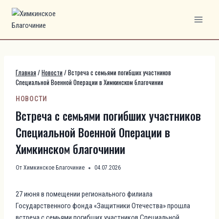
Перейти
к
содержимому
Главная
/
Новости
/
Встреча с семьями погибших участников
Специальной Военной Операции в Химкинском благочинии
НОВОСТИ
Встреча с семьями погибших участников
Специальной Военной Операции в
Химкинском благочинии
От
Химкинское Благочиние
04.07.2026
27 июня в помещении регионального филиала
Государственного фонда «Защитники Отечества» прошла
встреча с семьями погибших участников Специальной