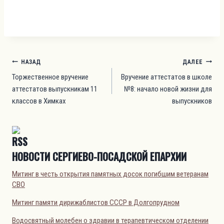
Навигация
НАЗАД
ДАЛЕЕ
по
Торжественное вручение
Вручение аттестатов в школе
аттестатов выпускникам 11
№8: начало новой жизни для
записям
классов в Химках
выпускников
НОВОСТИ СЕРГИЕВО-ПОСАДСКОЙ ЕПАРХИИ
Митинг в честь открытия памятных досок погибшим ветеранам
СВО
Митинг памяти дирижаблистов СССР в Долгопрудном
Водосвятный молебен о здравии в терапевтическом отделении