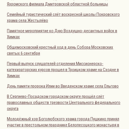
Яхромского филиала Дмитровской областной больницы
Семейный туристический слёт воскресной школы Покровского
храма села Жестылёво
Памятное мероприятие ко Дню Воздушно-десантных войск в
Химках
Общемосковский крестный ход в день Собора Московских
святых 6 сентября
Первый выпуск слушателей отделения Миссионерско-
катехизаторских курсов прошел в Троицком храме на Сходне в
Химках
День памяти пророка Илии во Введенском храме села Ольгово
В Сергиево-Посадском городском округе прошёл слёт
православных обществ трезвости Центрального федерального
округа
Молодёжный хор Боголюбского храма города Пушкино принял
участие в престольном празднике Белопесоцкого монастыря в