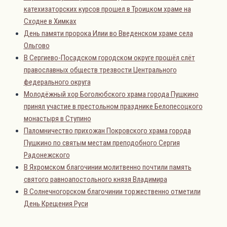
катехизаторских курсов прошел в Троицком храме на
Сходне в Химках
День памяти пророка Илии во Введенском храме села
Ольгово
В Сергиево-Посадском городском округе прошёл слёт
православных обществ трезвости Центрального
федерального округа
Молодёжный хор Боголюбского храма города Пушкино
принял участие в престольном празднике Белопесоцкого
монастыря в Ступино
Паломничество прихожан Покровского храма города
Пушкино по святым местам преподобного Сергия
Радонежского
В Яхромском благочинии молитвенно почтили память
святого равноапостольного князя Владимира
В Солнечногорском благочинии торжественно отметили
День Крещения Руси