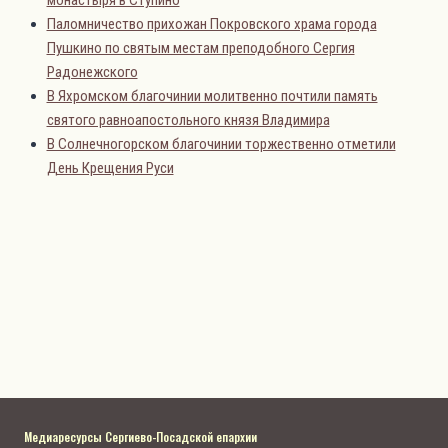
монастыря в Ступино
Паломничество прихожан Покровского храма города
Пушкино по святым местам преподобного Сергия
Радонежского
В Яхромском благочинии молитвенно почтили память
святого равноапостольного князя Владимира
В Солнечногорском благочинии торжественно отметили
День Крещения Руси
Медиаресурсы Сергиево-Посадской епархии