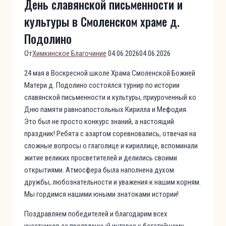
День славянской письменности и
культуры в Смоленском храме д.
Подолино
От
Химкинское Благочиние
04.06.2026
04.06.2026
24 мая в Воскресной школе Храма Смоленской Божией
Матери д. Подолино состоялся турнир по истории
славянской письменности и культуры, приуроченный ко
Дню памяти равноапостольных Кирилла и Мефодия.
Это был не просто конкурс знаний, а настоящий
праздник! Ребята с азартом соревновались, отвечая на
сложные вопросы о глаголице и кириллице, вспоминали
житие великих просветителей и делились своими
открытиями. Атмосфера была наполнена духом
дружбы, любознательности и уважения к нашим корням.
Мы гордимся нашими юными знатоками истории!
Поздравляем победителей и благодарим всех
участников за проявленный интерес к богатейшему