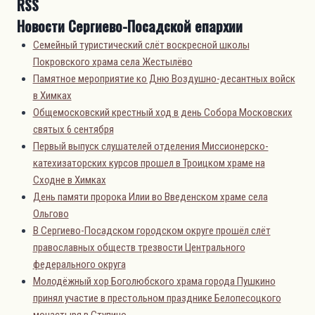
Новости Сергиево-Посадской епархии
Семейный туристический слёт воскресной школы
Покровского храма села Жестылёво
Памятное мероприятие ко Дню Воздушно-десантных войск
в Химках
Общемосковский крестный ход в день Собора Московских
святых 6 сентября
Первый выпуск слушателей отделения Миссионерско-
катехизаторских курсов прошел в Троицком храме на
Сходне в Химках
День памяти пророка Илии во Введенском храме села
Ольгово
В Сергиево-Посадском городском округе прошёл слёт
православных обществ трезвости Центрального
федерального округа
Молодёжный хор Боголюбского храма города Пушкино
принял участие в престольном празднике Белопесоцкого