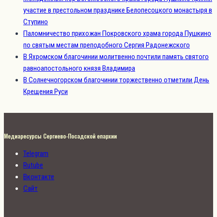
участие в престольном празднике Белопесоцкого монастыря в
Ступино
Паломничество прихожан Покровского храма города Пушкино
по святым местам преподобного Сергия Радонежского
В Яхромском благочинии молитвенно почтили память святого
равноапостольного князя Владимира
В Солнечногорском благочинии торжественно отметили День
Крещения Руси
Медиаресурсы Сергиево-Посадской епархии
Telegram
Rutube
Вконтакте
Сайт