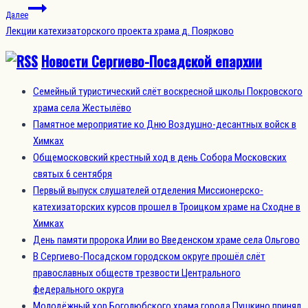
Далее
Лекции катехизаторского проекта храма д. Поярково
Новости Сергиево-Посадской епархии
Семейный туристический слёт воскресной школы Покровского
храма села Жестылёво
Памятное мероприятие ко Дню Воздушно-десантных войск в
Химках
Общемосковский крестный ход в день Собора Московских
святых 6 сентября
Первый выпуск слушателей отделения Миссионерско-
катехизаторских курсов прошел в Троицком храме на Сходне в
Химках
День памяти пророка Илии во Введенском храме села Ольгово
В Сергиево-Посадском городском округе прошёл слёт
православных обществ трезвости Центрального
федерального округа
Молодёжный хор Боголюбского храма города Пушкино принял