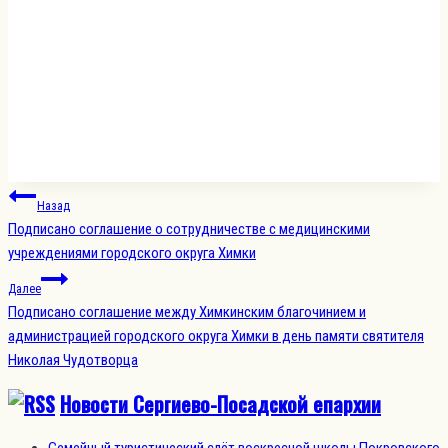
Навигация
Назад
по
Подписано соглашение о сотрудничестве с медицинскими
записям
учреждениями городского округа Химки
Далее
Подписано соглашение между Химкинским благочинием и
администрацией городского округа Химки в день памяти святителя
Николая Чудотворца
Новости Сергиево-Посадской епархии
Семейный туристический слёт воскресной школы Покровского