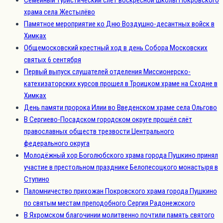
храма села Жестылёво
Памятное мероприятие ко Дню Воздушно-десантных войск в
Химках
Общемосковский крестный ход в день Собора Московских
святых 6 сентября
Первый выпуск слушателей отделения Миссионерско-
катехизаторских курсов прошел в Троицком храме на Сходне в
Химках
День памяти пророка Илии во Введенском храме села Ольгово
В Сергиево-Посадском городском округе прошёл слёт
православных обществ трезвости Центрального
федерального округа
Молодёжный хор Боголюбского храма города Пушкино принял
участие в престольном празднике Белопесоцкого монастыря в
Ступино
Паломничество прихожан Покровского храма города Пушкино
по святым местам преподобного Сергия Радонежского
В Яхромском благочинии молитвенно почтили память святого