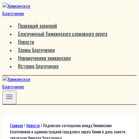
Перейти
к
содержимому
Правящий архиерей
Благочинный Химкинского церковного округа
Новости
Храмы благочиния
Новомученики химкинские
История благочиния
Главная
/
Новости
/
Подписано соглашение между Химкинским
благочинием и администрацией городского округа Химки в день памяти
святителя Николая Чудотворца