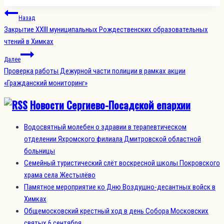
Навигация
Назад
по
Закрытие XXIII муниципальных Рождественских образовательных
записям
чтений в Химках
Далее
Проверка работы Дежурной части полиции в рамках акции
«Гражданский мониторинг»
Новости Сергиево-Посадской епархии
Водосвятный молебен о здравии в терапевтическом
отделении Яхромского филиала Дмитровской областной
больницы
Семейный туристический слёт воскресной школы Покровского
храма села Жестылёво
Памятное мероприятие ко Дню Воздушно-десантных войск в
Химках
Общемосковский крестный ход в день Собора Московских
святых 6 сентября