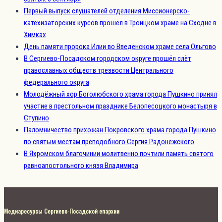
Первый выпуск слушателей отделения Миссионерско-
катехизаторских курсов прошел в Троицком храме на Сходне в
Химках
День памяти пророка Илии во Введенском храме села Ольгово
В Сергиево-Посадском городском округе прошёл слёт
православных обществ трезвости Центрального
федерального округа
Молодёжный хор Боголюбского храма города Пушкино принял
участие в престольном празднике Белопесоцкого монастыря в
Ступино
Паломничество прихожан Покровского храма города Пушкино
по святым местам преподобного Сергия Радонежского
В Яхромском благочинии молитвенно почтили память святого
равноапостольного князя Владимира
Медиаресурсы Сергиево-Посадской епархии