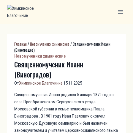
Перейти
к
содержимому
Главная
/
Новомученики химкинские
/
Священномученик Иоанн
(Виноградов)
Новомученики химкинские
Священномученик Иоанн
(Виноградов)
От
Химкинское Благочиние
15.11.2025
Священномученик Иоанн родился 5 января 1879 года в
селе Преображенском Серпуховского уезда
Московской губернии в семье псаломщика Павла
Виноградова . В 1901 году Иван Павлович окончил
Московскую Духовную семинарию и был назначен
законоучителем и учителем церковнославянского языка