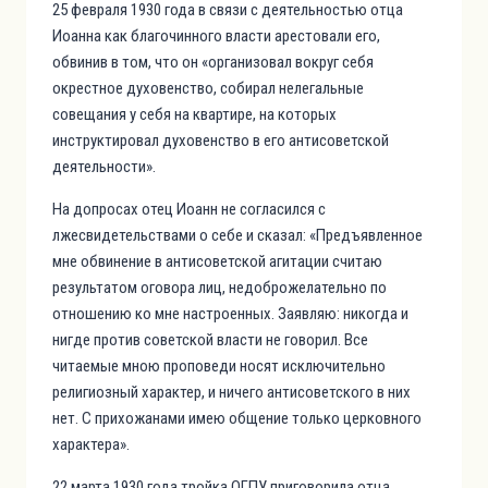
25 февраля 1930 года в связи с деятельностью отца
Иоанна как благочинного власти арестовали его,
обвинив в том, что он «организовал вокруг себя
окрестное духовенство, собирал нелегальные
совещания у себя на квартире, на которых
инструктировал духовенство в его антисоветской
деятельности».
На допросах отец Иоанн не согласился с
лжесвидетельствами о себе и сказал: «Предъявленное
мне обвинение в антисоветской агитации считаю
результатом оговора лиц, недоброжелательно по
отношению ко мне настроенных. Заявляю: никогда и
нигде против советской власти не говорил. Все
читаемые мною проповеди носят исключительно
религиозный характер, и ничего антисоветского в них
нет. С прихожанами имею общение только церковного
характера».
22 марта 1930 года тройка ОГПУ приговорила отца