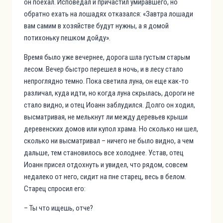
он поехал. Исповедал и причастил умиравшего, но
обратно ехать на лошадях отказался: «Завтра лошади
вам самим в хозяйстве будут нужны, а я домой
потихоньку пешком дойду».
Время было уже вечернее, дорога шла густым старым
лесом. Вечер быстро перешел в ночь, и в лесу стало
непроглядно темно. Пока светила луна, он еще как-то
различал, куда идти, но когда луна скрылась, дороги не
стало видно, и отец Иоанн заблудился. Долго он ходил,
высматривая, не мелькнут ли между деревьев крыши
деревенских домов или купол храма. Но сколько ни шел,
сколько ни высматривал – ничего не было видно, а чем
дальше, тем становилось все холоднее. Устав, отец
Иоанн присел отдохнуть и увидел, что рядом, совсем
недалеко от него, сидит на пне старец, весь в белом.
Старец спросил его:
– Ты что ищешь, отче?