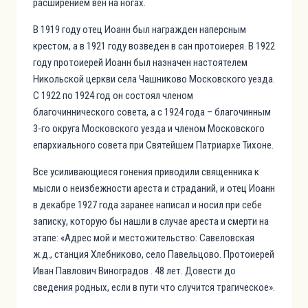
расширением вен на ногах.
В 1919 году отец Иоанн был награжден наперсным
крестом, а в 1921 году возведен в сан протоиерея. В 1922
году протоиерей Иоанн был назначен настоятелем
Никольской церкви села Чашниково Московского уезда.
С 1922 по 1924 год он состоял членом
благочиннического совета, а с 1924 года – благочинным
3-го округа Московского уезда и членом Московского
епархиального совета при Святейшем Патриархе Тихоне.
Все усиливающиеся гонения приводили священника к
мысли о неизбежности ареста и страданий, и отец Иоанн
в декабре 1927 года заранее написал и носил при себе
записку, которую бы нашли в случае ареста и смерти на
этапе: «Адрес мой и местожительство: Савеловская
ж.д., станция Хлебниково, село Павельцово. Протоиерей
Иван Павлович Виноградов . 48 лет. Довести до
сведения родных, если в пути что случится трагическое».