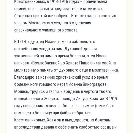
Крестовниковых, в 1914-1916 годах – попечителем
семейств запасных и председателем комитета о
беженцах при той же фабрике. В те же годы он состоял
членом Московского уездного отделения
епархиального училищного совета.
В 1914 году отец Иоанн тяжело заболел, что
потребовало ухода за ним. Духовной дочери,
ухаживавшей за ним во время болезни, отец Иоанн
написал: «Возлюбленной во Христе Паше Филатовой на
молитвенную память от духовного отца и молитвенника.
Благодарю за истинно христианский уход во время
болезни ноги грешного иерея Иоанна Виноградова .
Молись, трудись и терпи, и войдешь в чертоги твоего
возлюбленного Жениха, Господа Иисуса Христа». В 1919
году священник тяжело заболел сыпным тифом и был
помещен в больницу при фабрике братьев
Крестовниковых. Хотя он и выздоровел, но болезнь
впоследствии давала о себе знать слабостью сердца и