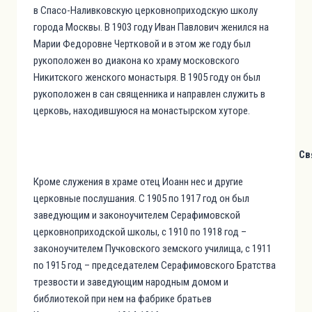
в Спасо-Наливковскую церковноприходскую школу
города Москвы. В 1903 году Иван Павлович женился на
Марии Федоровне Чертковой и в этом же году был
рукоположен во диакона ко храму московского
Никитского женского монастыря. В 1905 году он был
рукоположен в сан священника и направлен служить в
церковь, находившуюся на монастырском хуторе.
Св
Кроме служения в храме отец Иоанн нес и другие
церковные послушания. С 1905 по 1917 год он был
заведующим и законоучителем Серафимовской
церковноприходской школы, с 1910 по 1918 год –
законоучителем Пучковского земского училища, с 1911
по 1915 год – председателем Серафимовского Братства
трезвости и заведующим народным домом и
библиотекой при нем на фабрике братьев