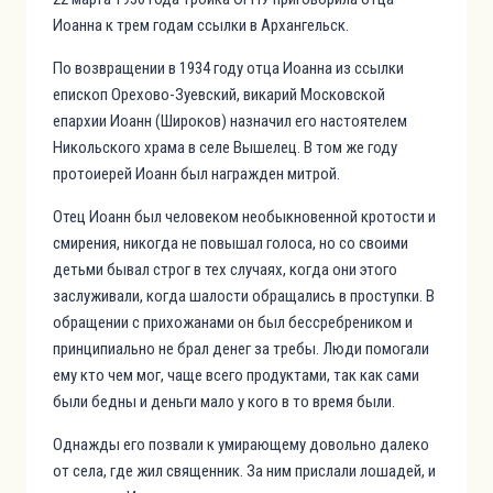
Иоанна к трем годам ссылки в Архангельск.
По возвращении в 1934 году отца Иоанна из ссылки
епископ Орехово-Зуевский, викарий Московской
епархии Иоанн (Широков) назначил его настоятелем
Никольского храма в селе Вышелец. В том же году
протоиерей Иоанн был награжден митрой.
Отец Иоанн был человеком необыкновенной кротости и
смирения, никогда не повышал голоса, но со своими
детьми бывал строг в тех случаях, когда они этого
заслуживали, когда шалости обращались в проступки. В
обращении с прихожанами он был бессребреником и
принципиально не брал денег за требы. Люди помогали
ему кто чем мог, чаще всего продуктами, так как сами
были бедны и деньги мало у кого в то время были.
Однажды его позвали к умирающему довольно далеко
от села, где жил священник. За ним прислали лошадей, и