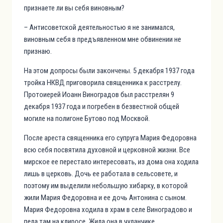
признаете ли вы себя виновным?
– Антисоветской деятельностью я не занимался,
виновным себя в предъявленном мне обвинении не
признаю.
На этом допросы были закончены. 5 декабря 1937 года
тройка НКВД приговорила священника к расстрелу.
Протоиерей Иоанн Виноградов был расстрелян 9
декабря 1937 года и погребен в безвестной общей
могиле на полигоне Бутово под Москвой.
После ареста священника его супруга Мария Федоровна
всю себя посвятила духовной и церковной жизни. Все
мирское ее перестало интересовать, из дома она ходила
лишь в церковь. Дочь ее работала в сельсовете, и
поэтому им выделили небольшую хибарку, в которой
жили Мария Федоровна и ее дочь Антонина с сыном.
Мария Федоровна ходила в храм в селе Виноградово и
пела там на клиросе. Жила она в чуланчике,