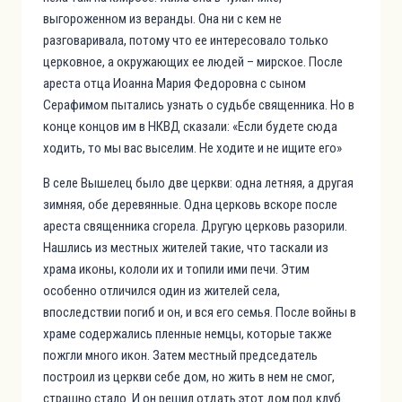
выгороженном из веранды. Она ни с кем не
разговаривала, потому что ее интересовало только
церковное, а окружающих ее людей – мирское. После
ареста отца Иоанна Мария Федоровна с сыном
Серафимом пытались узнать о судьбе священника. Но в
конце концов им в НКВД сказали: «Если будете сюда
ходить, то мы вас выселим. Не ходите и не ищите его»
В селе Вышелец было две церкви: одна летняя, а другая
зимняя, обе деревянные. Одна церковь вскоре после
ареста священника сгорела. Другую церковь разорили.
Нашлись из местных жителей такие, что таскали из
храма иконы, кололи их и топили ими печи. Этим
особенно отличился один из жителей села,
впоследствии погиб и он, и вся его семья. После войны в
храме содержались пленные немцы, которые также
пожгли много икон. Затем местный председатель
построил из церкви себе дом, но жить в нем не смог,
страшно стало. И он решил отдать этот дом под клуб.