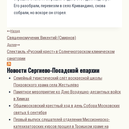
Его разобрали, перевезли в село Кривандино, снова
собрали, но вскоре он сгорел.
Навигация
Назад
Священномученик Викентий (Смирнов)
по
Далее
записям
Спектакль «Русский крест» в Солнечногорском клиническом
санатории
Новости Сергиево-Посадской епархии
Семейный туристический слёт воскресной школы
Покровского храма села Жестылёво
Памятное мероприятие ко Дню Воздушно-десантных войск
в Химках
Общемосковский крестный ход в день Собора Московских
святых 6 сентября
Первый выпуск слушателей отделения Миссионерско-
катехизаторских курсов прошел в Троицком храме на