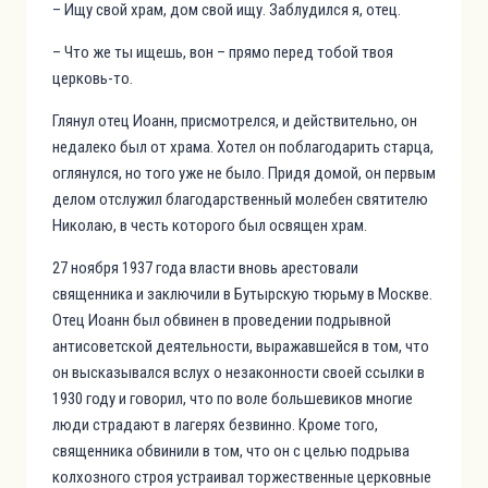
– Ищу свой храм, дом свой ищу. Заблудился я, отец.
– Что же ты ищешь, вон – прямо перед тобой твоя
церковь-то.
Глянул отец Иоанн, присмотрелся, и действительно, он
недалеко был от храма. Хотел он поблагодарить старца,
оглянулся, но того уже не было. Придя домой, он первым
делом отслужил благодарственный молебен святителю
Николаю, в честь которого был освящен храм.
27 ноября 1937 года власти вновь арестовали
священника и заключили в Бутырскую тюрьму в Москве.
Отец Иоанн был обвинен в проведении подрывной
антисоветской деятельности, выражавшейся в том, что
он высказывался вслух о незаконности своей ссылки в
1930 году и говорил, что по воле большевиков многие
люди страдают в лагерях безвинно. Кроме того,
священника обвинили в том, что он с целью подрыва
колхозного строя устраивал торжественные церковные