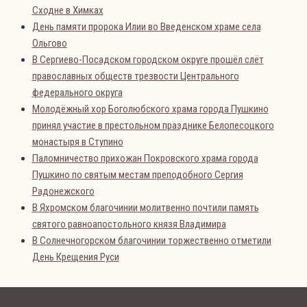
Сходне в Химках
День памяти пророка Илии во Введенском храме села
Ольгово
В Сергиево-Посадском городском округе прошёл слёт
православных обществ трезвости Центрального
федерального округа
Молодёжный хор Боголюбского храма города Пушкино
принял участие в престольном празднике Белопесоцкого
монастыря в Ступино
Паломничество прихожан Покровского храма города
Пушкино по святым местам преподобного Сергия
Радонежского
В Яхромском благочинии молитвенно почтили память
святого равноапостольного князя Владимира
В Солнечногорском благочинии торжественно отметили
День Крещения Руси